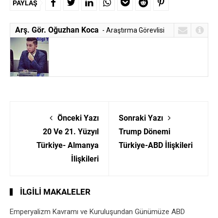
PAYLAŞ
Arş. Gör. Oğuzhan Koca
- Araştırma Görevlisi
Önceki Yazı
Sonraki Yazı
20 Ve 21. Yüzyıl
Trump Dönemi
Türkiye- Almanya
Türkiye-ABD İlişkileri
İlişkileri
İLGILI MAKALELER
Emperyalizm Kavramı ve Kuruluşundan Günümüze ABD