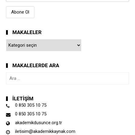
MAKALELER
Makaleler
MAKALELERDE ARA
Arama:
İLETIŞIM
0 850 305 10 75
0 850 305 10 75
akademikdusunce.org.tr
iletisim@akademikkaynak.com