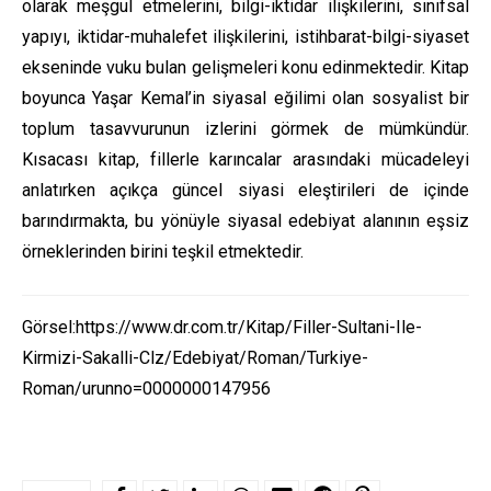
olarak meşgul etmelerini, bilgi-iktidar ilişkilerini, sınıfsal
yapıyı, iktidar-muhalefet ilişkilerini, istihbarat-bilgi-siyaset
ekseninde vuku bulan gelişmeleri konu edinmektedir. Kitap
boyunca Yaşar Kemal’in siyasal eğilimi olan sosyalist bir
toplum tasavvurunun izlerini görmek de mümkündür.
Kısacası kitap, fillerle karıncalar arasındaki mücadeleyi
anlatırken açıkça güncel siyasi eleştirileri de içinde
barındırmakta, bu yönüyle siyasal edebiyat alanının eşsiz
örneklerinden birini teşkil etmektedir.
Görsel:https://www.dr.com.tr/Kitap/Filler-Sultani-Ile-
Kirmizi-Sakalli-Clz/Edebiyat/Roman/Turkiye-
Roman/urunno=0000000147956