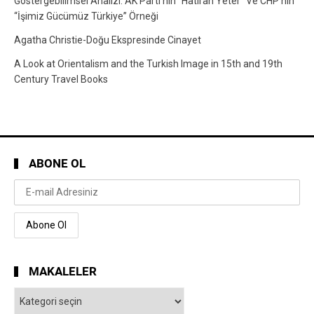
Göstergebilimsel Analizi: AK Parti’nin “Hatıran Yeter” Ve CHP’nin
“İşimiz Gücümüz Türkiye” Örneği
Agatha Christie-Doğu Ekspresinde Cinayet
A Look at Orientalism and the Turkish Image in 15th and 19th
Century Travel Books
ABONE OL
MAKALELER
Makaleler