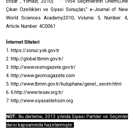
Ensar , Yılmaz( 2010) ” 1954 Seçimlerinin Önemi,Öne
Çıkan Özellikleri ve Siyasi Sonuçları,” e-Journal of New
World Sciences Academy2010, Volume: 5, Number: 4,
Article Number: 4C0061
İnternet Siteleri
1. https://sonuc.ysk.gov.tr
2. http://global.tbmm.gov.tr/
3. http://www.resmigazete.gov.tr/
4. http://www.gecmisgazete.com
5. http://www.tbmm.gov.tr/kutuphane/genel_secim.html
6. 6.http://www.tesav.org.tr/
7. http://www.siyasaliletisim.org
NOT:
Bu derleme, 2013 yılında Siyasi Partiler ve Seçimler
dersi kapsamında hazırlanmıştır.