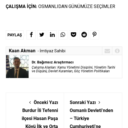
ÇALIŞMA İÇİN:
OSMANLIDAN GÜNÜMÜZE SEÇİMLER
PAYLAŞ
Kaan Akman
- İmtiyaz Sahibi
Dr. Bağımsız Araştırmacı
Çalışma Alanları:
Kamu Yönetimi Disiplini, Yönetim Tarihi
ve Düşünü, Devlet Kuramları, Göç Yönetim Politikaları
Önceki Yazı
Sonraki Yazı
Burdur İli Tefenni
Osmanlı Devleti’nden
ilçesi Hasan Paşa
– Türkiye
Köyü İlk ve Orta
Cumhuriyeti’ne