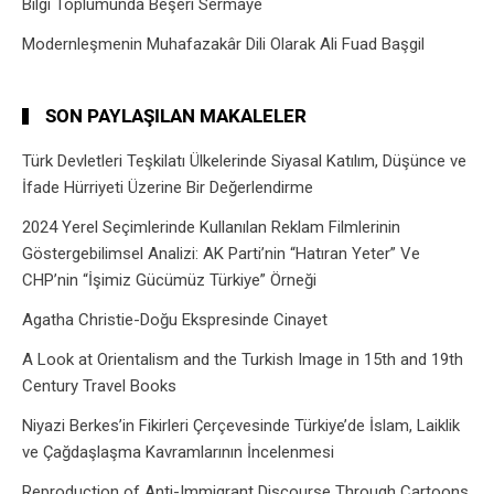
Bilgi Toplumunda Beşeri Sermaye
Modernleşmenin Muhafazakâr Dili Olarak Ali Fuad Başgil
SON PAYLAŞILAN MAKALELER
Türk Devletleri Teşkilatı Ülkelerinde Siyasal Katılım, Düşünce ve
İfade Hürriyeti Üzerine Bir Değerlendirme
2024 Yerel Seçimlerinde Kullanılan Reklam Filmlerinin
Göstergebilimsel Analizi: AK Parti’nin “Hatıran Yeter” Ve
CHP’nin “İşimiz Gücümüz Türkiye” Örneği
Agatha Christie-Doğu Ekspresinde Cinayet
A Look at Orientalism and the Turkish Image in 15th and 19th
Century Travel Books
Niyazi Berkes’in Fikirleri Çerçevesinde Türkiye’de İslam, Laiklik
ve Çağdaşlaşma Kavramlarının İncelenmesi
Reproduction of Anti-Immigrant Discourse Through Cartoons