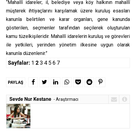
“Mahallî idareler; il, belediye veya köy halkının mahallî
müşterek ihtiyaçlarını karşılamak üzere kuruluş esasları
kanunla belirtilen ve karar organları, gene kanunda
gösterilen, seçmenler tarafından seçilerek oluşturulan
kamu tüzelkişileridir. Mahallî idarelerin kuruluş ve görevleri
ile yetkileri, yerinden yönetim ilkesine uygun olarak
kanunla düzenlenir.”
Sayfalar:
1
2
3
4
5
6
7
PAYLAŞ
Sevde Nur Kestane
- Araştırmacı