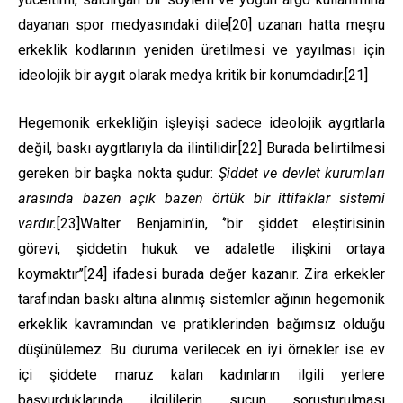
dayanan spor medyasındaki dile
[20]
uzanan hatta meşru
erkeklik kodlarının yeniden üretilmesi ve yayılması için
ideolojik bir aygıt olarak medya kritik bir konumdadır.
[21]
Hegemonik erkekliğin işleyişi sadece ideolojik aygıtlarla
değil, baskı aygıtlarıyla da ilintilidir.
[22]
Burada belirtilmesi
gereken bir başka nokta şudur:
Şiddet ve devlet kurumları
arasında bazen açık bazen örtük bir ittifaklar sistemi
vardır.
[23]
Walter Benjamin’in, ‘’bir şiddet eleştirisinin
görevi, şiddetin hukuk ve adaletle ilişkini ortaya
koymaktır’’
[24]
ifadesi burada değer kazanır. Zira erkekler
tarafından baskı altına alınmış sistemler ağının hegemonik
erkeklik kavramından ve pratiklerinden bağımsız olduğu
düşünülemez. Bu duruma verilecek en iyi örnekler ise ev
içi şiddete maruz kalan kadınların ilgili yerlere
başvurduklarında ilgililerin suçun soruşturulması