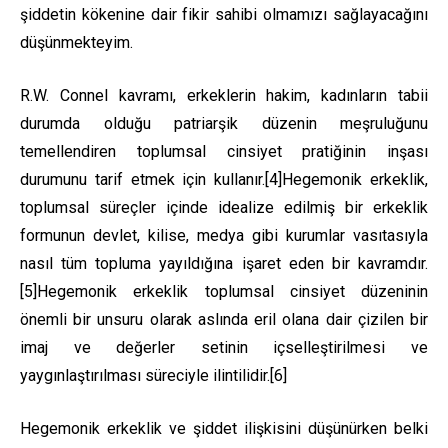
şiddetin kökenine dair fikir sahibi olmamızı sağlayacağını
düşünmekteyim.
R.W. Connel kavramı, erkeklerin hakim,
kadınların tabii
durumda olduğu patriarşik düzenin meşruluğunu
temellendiren toplumsal cinsiyet pratiğinin inşası
durumunu tarif etmek için kullanır.
[4]
He
gemonik erkeklik,
toplumsal süreçler içinde idealize edilmiş bir erkeklik
formunun devlet, kilise, medya gibi kurumlar vasıtasıyla
nasıl tüm topluma yayıldığına işaret eden bir kavramdır.
[5]
Hegemonik erkeklik toplumsal cinsiyet düzeninin
önemli bir unsuru olarak aslında eril olana dair çizilen bir
imaj ve değerler setinin içselleştirilmesi ve
yaygınlaştırılması süreciyle ilintilidir.
[6]
Hegemonik erkeklik ve şiddet ilişkisini düşünürken belki