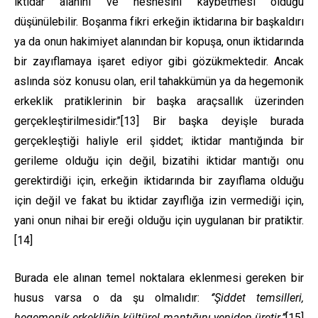
iktidar alanını ve nesnesini kaybetmesi olduğu
düşünülebilir. Boşanma fikri erkeğin iktidarına bir başkaldırı
ya da onun hakimiyet alanından bir kopuşa, onun iktidarında
bir zayıflamaya işaret ediyor gibi gözükmektedir. Ancak
aslında söz konusu olan, eril tahakkümün ya da hegemonik
erkeklik pratiklerinin bir başka araçsallık üzerinden
gerçekleştirilmesidir.’’
[13]
Bir başka deyişle burada
gerçekleştiği haliyle eril şiddet; iktidar mantığında bir
gerileme olduğu için değil, bizatihi iktidar mantığı onu
gerektirdiği için, erkeğin iktidarında bir zayıflama olduğu
için değil ve fakat bu iktidar zayıflığa izin vermediği için,
yani onun nihai bir ereği olduğu için uygulanan bir pratiktir.
[14]
Burada ele alınan temel noktalara eklenmesi gereken bir
husus varsa o da şu olmalıdır:
‘’Şiddet temsilleri,
hegemonik erkekliğin kültürel man
tığını yeniden üretir.’’
[15]