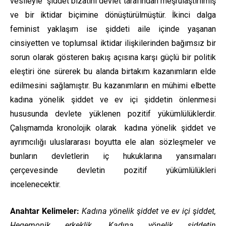
vesileyle şiddet bizatihi devlet tarafından meşrulaştırılmış
ve bir iktidar biçimine dönüştürülmüştür. İkinci dalga
feminist yaklaşım ise şiddeti aile içinde yaşanan
cinsiyetten ve toplumsal iktidar ilişkilerinden bağımsız bir
sorun olarak gösteren bakış açısına karşı güçlü bir politik
eleştiri öne sürerek bu alanda birtakım kazanımların elde
edilmesini sağlamıştır. Bu kazanımların en mühimi elbette
kadına yönelik şiddet ve ev içi şiddetin önlenmesi
hususunda devlete yüklenen pozitif yükümlülüklerdir.
Çalışmamda kronolojik olarak kadına yönelik şiddet ve
ayrımcılığı uluslararası boyutta ele alan sözleşmeler ve
bunların devletlerin iç hukuklarına yansımaları
çerçevesinde devletin pozitif yükümlülükleri
incelenecektir.
Anahtar Kelimeler:
Kadına yönelik şiddet ve ev içi şiddet,
Hegemonik erkeklik, Kadına yönelik şiddetin