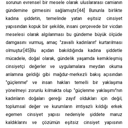
sorunun evrensel bir mesele olarak uluslararası camianın
gündemine girmesini sağlamıştır.
[44]
Bununla birlikte
kadına şiddetin, temelinde yatan eşitsiz cinsiyet
yapısından kopuk bir şekilde, insani çerçevede bir vicdan
meselesi olarak algılanması bu gündeme büyük ölçüde
damgasını vurmuş, amaç ‘’zavallı kadınların’’ kurtarılması
olmuştur.
[45]
Bu açıdan bakıldığında kadına şiddetle
mücadele, doğal olarak, gündelik yaşamda kemikleşmiş
cinsiyetçi değerler ve uygulamalara meydan okuma
anlamına geldiği gibi mağdur-merkezli bakış açısından
‘’güçlenme’’ ve insan hakları temelli bir yaklaşıma
yönelmeyi zorunlu kılmakta olup ‘’güçlenme yaklaşımı’’nın
kadınların doğaları gereği zayıf oldukları için değil,
toplumsal değer ve kurumların imtiyazlı kıldığı erkek
egemen cinsiyet yapısı nedeniyle şiddete maruz
kaldıklarını ve çözümün eşitsiz cinsiyet yapısının