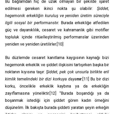
Bu bağlamdan hiç de uzak olmayan bir şekilde işaret
edilmesi gereken ikinci nokta şu olabilir:
Şiddet,
hegemonik erkekliğin kuruluş ve yeniden üretim süreciyle
ilgili sosyal bir performanstır.
Burada erkekliğe atfedilen
güç ve dayanıklılık, cesaret ve kahramanlık gibi motifler
topluluk içinde ritüelleştirilmiş performanslar üzerinden
yeniden ve yeniden üretilirler.
[10]
Bu düzlemde cesaret kanıtlama kaygısının kaynağı bizi
hegemonik erkeklik ve şiddet ilişkisini tartışırken başka bir
noktanın kıyısına taşır:
Şiddet, pek çok unsurla birlikte eril
kimlik temelindeki bir dizi korkuya daya
nır
.
[11]
Bu bir dizi
korku, öncelikle erkeklik kaybına ya da erkekliğin
zayıflamasına yöneliktir.
[12]
‘’Burada boşandığı ya da
boşanmak istediği için şiddet gören kadın örneğini
düşünelim. İlk bakışta burada şiddeti yaratan şeyin erkeğin