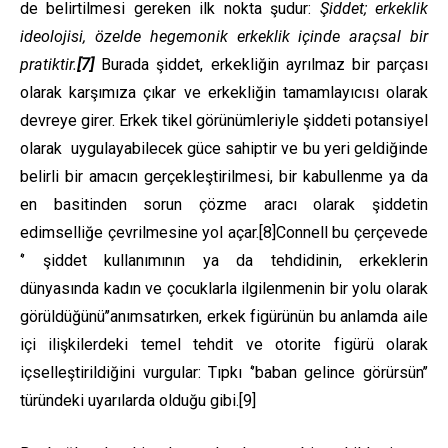
de belirtilmesi gereken ilk nokta şudur:
Şiddet; erkeklik
ideolojisi, özelde hegemonik erkeklik içinde araçsal bir
pratiktir.
[7]
Burada şiddet, erkekliğin ayrılmaz bir parçası
olarak karşımıza çıkar ve erkekliğin tamamlayıcısı olarak
devreye girer. Erkek tikel görünümleriyle şiddeti potansiyel
olarak uygulayabilecek güce sahiptir ve bu yeri geldiğinde
belirli bir amacın gerçekleştirilmesi, bir kabullenme ya da
en basitinden sorun çözme aracı olarak şiddetin
edimselliğe çevrilmesine yol açar.
[8]
Connell bu çerçevede
‘’ şiddet kullanımının ya da tehdidinin, erkeklerin
dünyasında kadın ve çocuklarla ilgilenmenin bir yolu olarak
görüldüğünü’’anımsatırken, erkek figürünün bu anlamda aile
içi ilişkilerdeki temel tehdit ve otorite figürü olarak
içselleştirildiğini vurgular: Tıpkı ‘’baban gelince görürsün’’
türündeki uyarılarda olduğu gibi.
[9]