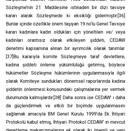
Sözleşme’nin 21. Maddesine istinaden bir dizi tavsiye
kararı alarak Sözleşmede ki eksikliği gidermiştir.
[36]
Bunlar içinde özellikle önem taşıyan 19 no’lu Genel Tavsiye
kararı kadınlara kadın oldukları için yöneltilen ve/ veya
kadınları orantısız olarak etkileyen şiddeti, CEDAW
denetimi kapsamına alınan bir ayrımcılık olarak tanımlar.
[37]
Bu kararıyla komite Sözleşmeye taraf devletlere,
kadına şiddeti önleme yükümlülüğü getirmiş, böylece
hükümetler Sözleşme hükümlerinin uygulanmasıyla ilgili
olarak Komiteye sundukları dönemsel raporlarında kadına
şiddetin önlenmesi konusundaki çalışmalarına yer vermek
durumunda kalmışlardır.
[38]
Daha sonra ise CEDAW’ ı daha
da güçlendirmek ve etkili bir biçimde uygulanmasını
sağlamak amacıyla BM Genel Kurulu 1999’da Ek İhtiyari
Protokolü kabul etmiş, İhtiyari Protokol CEDAW’ ın mevcut
denetleme mekanizmalarına ek olarak iki önemli ve yeni