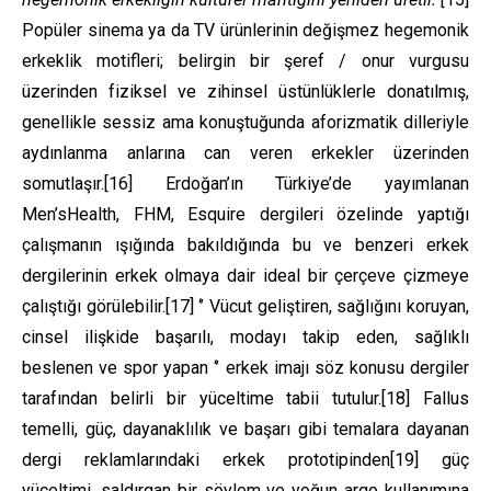
Popüler sinema ya da TV ürünlerinin değişmez hegemonik
erkeklik motifleri; belirgin bir şeref / onur vurgusu
üzerinden fiziksel ve zihinsel üstünlüklerle donatılmış,
genellikle sessiz ama konuştuğunda aforizmatik dilleriyle
aydınlanma anlarına can veren erkekler üzerinden
somutlaşır.
[16]
Erdoğan’ın Türkiye’de yayımlanan
Men’sHealth, FHM, Esquire dergileri özelinde yaptığı
çalışmanın ışığında bakıldığında bu ve benzeri erkek
dergilerinin erkek olmaya dair ideal bir çerçeve çizmeye
çalıştığı görülebilir.
[17]
‘’ Vücut geliştiren, sağlığını koruyan,
cinsel ilişkide başarılı, modayı takip eden, sağlıklı
beslenen ve spor yapan ‘’ erkek imajı söz konusu dergiler
tarafından belirli bir yüceltime tabii tutulur.
[18]
Fallus
temelli, güç, dayanaklılık ve başarı gibi temalara dayanan
dergi reklamlarındaki erkek prototipinden
[19]
güç
yüceltimi, saldırgan bir söylem ve yoğun argo kullanımına