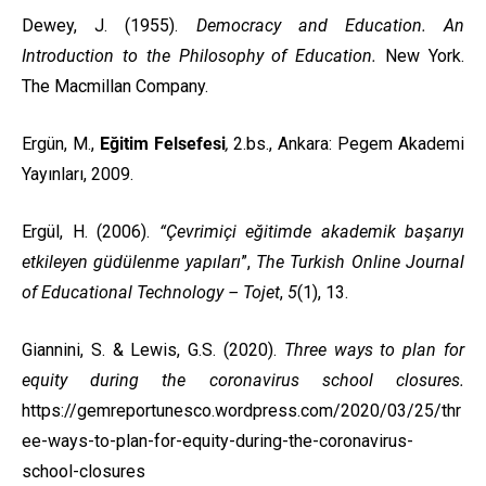
Dewey, J. (1955).
Democracy and Education. An
Introduction to the Philosophy of Education.
New York.
The Macmillan Company.
Ergün, M.,
Eğitim Felsefesi
,
2.bs., Ankara: Pegem Akademi
Yayınları, 2009.
Ergül, H. (2006).
“Çevrimiçi eğitimde akademik başarıyı
etkileyen güdülenme yapıları
”,
The Turkish Online Journal
of Educational Technology – Tojet
,
5
(1), 13.
Giannini, S. & Lewis, G.S. (2020).
Three ways to plan for
equity during the coronavirus school closures.
https://gemreportunesco.wordpress.com/2020/03/25/thr
ee-ways-to-plan-for-equity-during-the-coronavirus-
school-closures