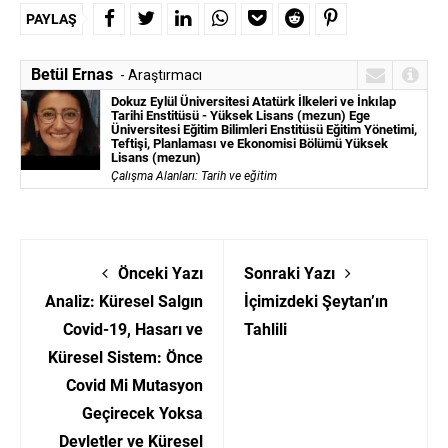
PAYLAŞ
Betül Ernas
- Araştırmacı
Dokuz Eylül Üniversitesi Atatürk İlkeleri ve İnkılap
Tarihi Enstitüsü - Yüksek Lisans (mezun) Ege
Üniversitesi Eğitim Bilimleri Enstitüsü Eğitim Yönetimi,
Teftişi, Planlaması ve Ekonomisi Bölümü Yüksek
Lisans (mezun)
Çalışma Alanları:
Tarih ve eğitim
Önceki Yazı
Sonraki Yazı
Analiz: Küresel Salgın
İçimizdeki Şeytan’ın
Covid-19, Hasarı ve
Tahlili
Küresel Sistem: Önce
Covid Mi Mutasyon
Geçirecek Yoksa
Devletler ve Küresel