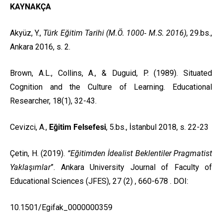
KAYNAKÇA
Akyüz, Y.,
Türk Eğitim Tarihi (M.Ö. 1000- M.S. 2016)
, 29.bs.,
Ankara 2016, s. 2.
Brown, A.L., Collins, A., & Duguid, P. (1989). Situated
Cognition and the Culture of Learning. Educational
Researcher, 18(1), 32-43.
Cevizci, A.,
Eğitim Felsefesi
, 5.bs., İstanbul 2018, s. 22-23
Çetin, H. (2019).
“Eğitimden İdealist Beklentiler Pragmatist
Yaklaşımlar
”. Ankara University Journal of Faculty of
Educational Sciences (JFES), 27 (2) , 660-678 . DOI:
10.1501/Egifak_0000000359