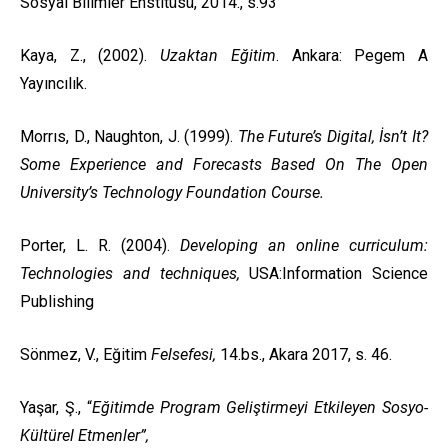
Sosyal Bilimler Enstitüsü, 2014., s.93
Kaya, Z., (2002).
Uzaktan Eğitim
. Ankara: Pegem A
Yayıncılık.
Morrıs, D., Naughton, J. (1999).
The Future’s Digital, İsn’t It?
Some Experience and Forecasts Based On The Open
University’s Technology Foundation Course
.
Porter, L. R. (2004).
Developing an online curriculum:
Technologies and techniques,
USA:Information Science
Publishing
Sönmez, V., Eğitim
Felsefesi,
14.bs., Akara 2017, s. 46.
Yaşar, Ş., “
Eğitimde Program Geliştirmeyi Etkileyen Sosyo-
Kültürel Etmenler”,