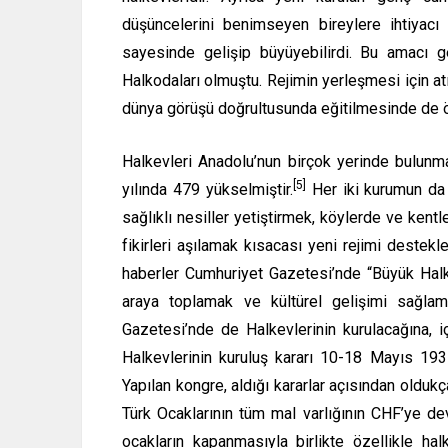
düşüncelerini benimseyen bireylere ihtiyacı
sayesinde gelişip büyüyebilirdi. Bu amacı g
Halkodaları olmuştu. Rejimin yerleşmesi için atı
dünya görüşü doğrultusunda eğitilmesinde de ön
Halkevleri Anadolu’nun birçok yerinde bulunm
[5]
yılında 479 yükselmiştir.
Her iki kurumun da a
sağlıklı nesiller yetiştirmek, köylerde ve kentle
fikirleri aşılamak kısacası yeni rejimi destekley
haberler Cumhuriyet Gazetesi’nde “Büyük Halkev
araya toplamak ve kültürel gelişimi sağlam
Gazetesi’nde de Halkevlerinin kurulacağına, i
Halkevlerinin kuruluş kararı 10-18 Mayıs 1931 
Yapılan kongre, aldığı kararlar açısından oldukç
Türk Ocaklarının tüm mal varlığının CHF’ye dev
ocakların kapanmasıyla birlikte özellikle hal