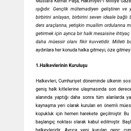
Mustafa Kemal Paşa, Hakimiyet-i Milliye Gazet
ışığıdır. Gençlik mütemadiyen geliştiren ve ye
birbirini anlayan, birbirini seven ideale bağlı
ders araçlarına, yetişkin muallim ordularına mal
getirmek için ayrıca bir halk mesaisine ihtiyaç
daha müessir olanı fikir kuvvetidir. Milleti b
aydınlara her konuda halka gitmeyi, öze gitmeyi
1.Halkevlerinin Kuruluşu
Halkevleri, Cumhuriyet döneminde ülkenin sosya
geniş halk kitlelerine ulaşmasında son derece 
alanında yaptığı daha sonra tüm alanlarda yapt
kaynaşma yeri olarak kurulan en önemli mües
kopukluk için hemen harekete geçilmiştir. Bu y
başlangıç noktası olarak kabul edilmiştir. Baş
halkevleridir. Ayrıca yeni kurulan genç cum