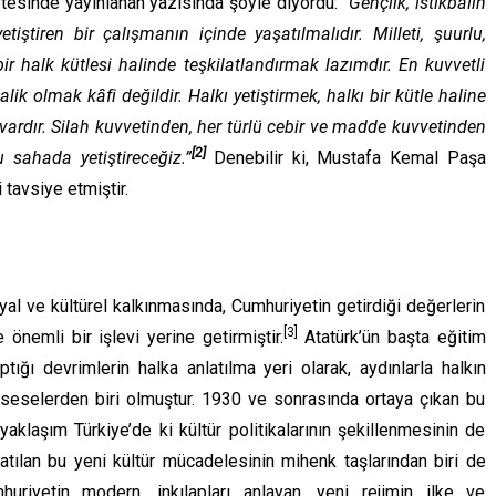
esinde yayınlanan yazısında şöyle diyordu: “
Gençlik, istikbalin
tiştiren bir çalışmanın içinde yaşatılmalıdır. Milleti, şuurlu,
 bir halk kütlesi halinde teşkilatlandırmak lazımdır. En kuvvetli
ik olmak kâfi değildir. Halkı yetiştirmek, halkı bir kütle haline
 vardır. Silah kuvvetinden, her türlü cebir ve madde kuvvetinden
[2]
u sahada yetiştireceğiz.”
Denebilir ki, Mustafa Kemal Paşa
 tavsiye etmiştir.
l ve kültürel kalkınmasında, Cumhuriyetin getirdiği değerlerin
[3]
önemli bir işlevi yerine getirmiştir.
Atatürk’ün başta eğitim
ığı devrimlerin halka anlatılma yeri olarak, aydınlarla halkın
seselerden biri olmuştur. 1930 ve sonrasında ortaya çıkan bu
aklaşım Türkiye’de ki kültür politikalarının şekillenmesinin de
latılan bu yeni kültür mücadelesinin mihenk taşlarından biri de
huriyetin modern, inkılapları anlayan, yeni rejimin ilke ve