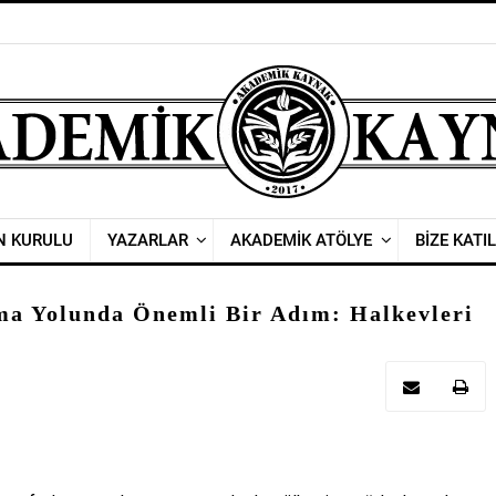
N KURULU
YAZARLAR
AKADEMİK ATÖLYE
BİZE KATIL
ma Yolunda Önemli Bir Adım: Halkevleri