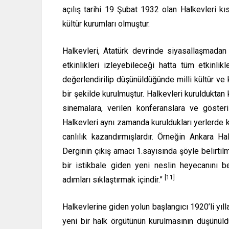
açılış tarihi 19 Şubat 1932 olan Halkevleri k
kültür kurumları olmuştur.
Halkevleri, Atatürk devrinde siyasallaşmada
etkinlikleri izleyebileceği hatta tüm etkinli
değerlendirilip düşünüldüğünde milli kültür ve
bir şekilde kurulmuştur. Halkevleri kurulduktan k
sinemalara, verilen konferanslara ve gösteri
Halkevleri aynı zamanda kuruldukları yerlerde k
canlılık kazandırmışlardır. Örneğin Ankara Ha
Derginin çıkış amacı 1.sayısında şöyle belirtilmi
bir istikbale giden yeni neslin heyecanını be
[11]
adımları sıklaştırmak içindir.”
Halkevlerine giden yolun başlangıcı 1920’li yılla
yeni bir halk örgütünün kurulmasının düşünül