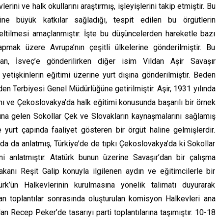
erini ve halk okullarını araştırmış, işleyişlerini takip etmiştir. Bu
ine büyük katkılar sağladığı, tespit edilen bu örgütlerin
ltilmesi amaçlanmıştır. İşte bu düşüncelerden hareketle bazı
apmak üzere Avrupa’nın çeşitli ülkelerine gönderilmiştir. Bu
rcan, İsveç’e gönderilirken diğer isim Vildan Aşir Savaşır
yetişkinlerin eğitimi üzerine yurt dışına gönderilmiştir. Beden
n Terbiyesi Genel Müdürlüğüne getirilmiştir. Aşir, 1931 yılında
ını ve Çekoslovakya’da halk eğitimi konusunda başarılı bir örnek
mına gelen Sokollar Çek ve Slovakların kaynaşmalarını sağlamış
 yurt çapında faaliyet gösteren bir örgüt haline gelmişlerdir.
a da anlatmış, Türkiye’de de tıpkı Çekoslovakya’da ki Sokollar
ni anlatmıştır. Atatürk bunun üzerine Savaşır’dan bir çalışma
kanı Reşit Galip konuyla ilgilenen aydın ve eğitimcilerle bir
rk’ün Halkevlerinin kurulmasına yönelik talimatı duyurarak
an toplantılar sonrasında oluşturulan komisyon Halkevleri ana
an Recep Peker’de tasarıyı parti toplantılarına taşımıştır. 10-18