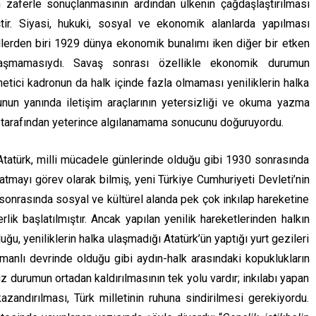
n zaferle sonuçlanmasının ardından ülkenin çağdaşlaştırılması
iştir. Siyasi, hukuki, sosyal ve ekonomik alanlarda yapılması
llerden biri 1929 dünya ekonomik bunalımı iken diğer bir etken
ulaşmamasıydı. Savaş sonrası özellikle ekonomik durumun
netici kadronun da halk içinde fazla olmaması yeniliklerin halka
nun yanında iletişim araçlarının yetersizliği ve okuma yazma
lk tarafından yeterince algılanamama sonucunu doğuruyordu.
Atatürk, milli mücadele günlerinde olduğu gibi 1930 sonrasında
atmayı görev olarak bilmiş, yeni Türkiye Cumhuriyeti Devleti’nin
ı sonrasında sosyal ve kültürel alanda pek çok inkılap hareketine
lik başlatılmıştır. Ancak yapılan yenilik hareketlerinden halkın
ğu, yeniliklerin halka ulaşmadığı Atatürk’ün yaptığı yurt gezileri
manlı devrinde olduğu gibi aydın-halk arasındaki kopuklukların
 durumun ortadan kaldırılmasının tek yolu vardır; inkılabı yapan
zandırılması, Türk milletinin ruhuna sindirilmesi gerekiyordu.