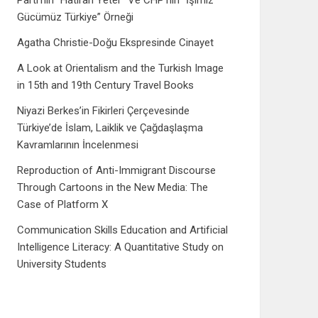
Parti’nin “Hatıran Yeter” Ve CHP’nin “İşimiz
Gücümüz Türkiye” Örneği
Agatha Christie-Doğu Ekspresinde Cinayet
A Look at Orientalism and the Turkish Image
in 15th and 19th Century Travel Books
Niyazi Berkes’in Fikirleri Çerçevesinde
Türkiye’de İslam, Laiklik ve Çağdaşlaşma
Kavramlarının İncelenmesi
Reproduction of Anti-Immigrant Discourse
Through Cartoons in the New Media: The
Case of Platform X
Communication Skills Education and Artificial
Intelligence Literacy: A Quantitative Study on
University Students