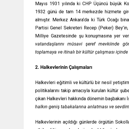
Mayıs 1931 yılında ki CHP Üçüncü büyük Kong
1932 günü de tam 14 merkezde hizmete giren 
almıştır. Merkez Ankara’da ki Türk Ocağı binas
Partisi Genel Sekreteri Recep (Peker) Bey’in,
Milliye Gazetesinde şu konuşmasına yer veri
vatandaşlarını müsavi şeref mevkiinde gör
toplamaya ve itinalı bir kültür çalışması için
2. Halkevlerinin Çalışmaları
Halkevleri eğitimli ve kültürlü bir nesil yetiş
politikalarını takip amacıyla kurulan kültür şube
çıkan Halkevleri hakkında dönemin başbakanı İ
halkın geniş tabakalarına anlatması ve sevdir
Halkevlerinin açıldığı günlerde örgütün Sokoll