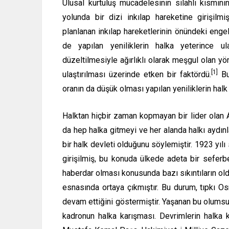
Ulusal kurtuluş mücadelesinin silahlı kısmını
yolunda bir dizi inkılap hareketine girişilm
planlanan inkılap hareketlerinin önündeki enge
de yapılan yeniliklerin halka yeterince 
düzeltilmesiyle ağırlıklı olarak meşgul olan yö
[1]
ulaştırılması üzerinde etken bir faktördü.
Bu
oranın da düşük olması yapılan yeniliklerin ha
Halktan hiçbir zaman kopmayan bir lider olan 
da hep halka gitmeyi ve her alanda halkı aydınl
bir halk devleti olduğunu söylemiştir. 1923 yıl
girişilmiş, bu konuda ülkede adeta bir seferber
haberdar olması konusunda bazı sıkıntıların oldu
esnasında ortaya çıkmıştır. Bu durum, tıpkı Os
devam ettiğini göstermiştir. Yaşanan bu olumsuz
kadronun halka karışması. Devrimlerin halka ka