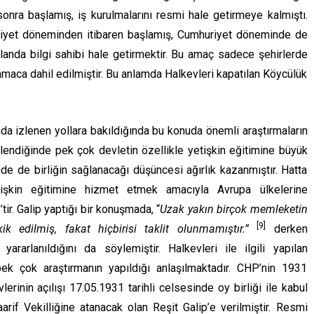
nra başlamış, iş kurulmalarını resmi hale getirmeye kalmıştı.
şrutiyet döneminden itibaren başlamış, Cumhuriyet döneminde de
 alanda bilgi sahibi hale getirmektir. Bu amaç sadece şehirlerde
 amaca dahil edilmiştir. Bu anlamda Halkevleri kapatılan Köycülük
nda izlenen yollara bakıldığında bu konuda önemli araştırmaların
elendiğinde pek çok devletin özellikle yetişkin eğitimine büyük
nde de birliğin sağlanacağı düşüncesi ağırlık kazanmıştır. Hatta
kin eğitimine hizmet etmek amacıyla Avrupa ülkelerine
’tir. Galip yaptığı bir konuşmada, “
Uzak yakın birçok memleketin
[9]
k edilmiş, fakat hiçbirisi taklit olunmamıştır.”
derken
ararlanıldığını da söylemiştir. Halkevleri ile ilgili yapılan
 pek çok araştırmanın yapıldığı anlaşılmaktadır. CHP’nin 1931
rinin açılışı 17.05.1931 tarihli celsesinde oy birliği ile kabul
if Vekilliğine atanacak olan Reşit Galip’e verilmiştir. Resmi