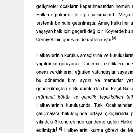
gelişmeler ocakların kapatılmasından hemen so
Halkın eğitilmesi ile ilgili çalışmalar II. Me
sistemli bir hale getirilmiştir. Amaç halkı her
yaşayan halk için geçerli değildir. Köylerde bu
[8]
Cemiyeti’nin görevini de üstlenmiştir.
Halkevlerinin kuruluş amaçlarına ve kuruluşları
yapıldığını görüyoruz. Dönemin özellikleri inc
önem verdiklerini, eğitilen vatandaşlar sayesi
bu dönemde kimi aydın ve memurlar yetiş
gönderilmişlerdir. Bu isimlerden biri Reşit Galip
mümasil kültür ve gençlik teşekkülleri tetki
Halkevlerinin kuruluşunda Türk Ocaklarından y
çalışmalara bakıldığında ortaya çıkışlarında
yılındaki 3.kongresinde gündeme gelen Halkevle
[10]
edilmiştir.
Halkevlerini kurma görevi de Maar