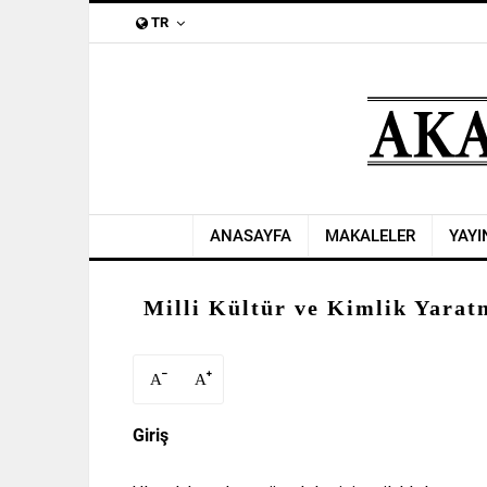
TR
ANASAYFA
MAKALELER
YAYI
Milli Kültür ve Kimlik Yarat
A
A
Giriş