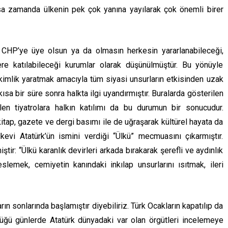
ısa zamanda ülkenin pek çok yanına yayılarak çok önemli birer
n CHP’ye üye olsun ya da olmasın herkesin yararlanabileceği,
klere katılabileceği kurumlar olarak düşünülmüştür. Bu yönüyle
 kimlik yaratmak amacıyla tüm siyasi unsurların etkisinden uzak
ısa bir süre sonra halkta ilgi uyandırmıştır. Buralarda gösterilen
len tiyatrolara halkın katılımı da bu durumun bir sonucudur.
itap, gazete ve dergi basımı ile de uğraşarak kültürel hayata da
lkevi Atatürk’ün ismini verdiği “Ülkü” mecmuasını çıkarmıştır.
ştir: “Ülkü karanlık devirleri arkada bırakarak şerefli ve aydınlık
slemek, cemiyetin kanındaki inkılap unsurlarını ısıtmak, ileri
rın sonlarında başlamıştır diyebiliriz. Türk Ocakların kapatılıp da
düğü günlerde Atatürk dünyadaki var olan örgütleri incelemeye