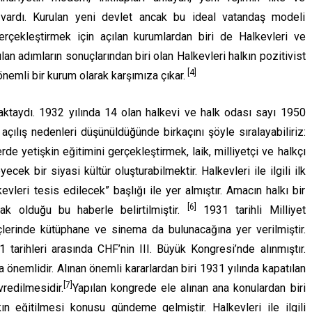
 vardı. Kurulan yeni devlet ancak bu ideal vatandaş modeli
erçekleştirmek için açılan kurumlardan biri de Halkevleri ve
lan adımların sonuçlarından biri olan Halkevleri halkın pozitivist
[4]
emli bir kurum olarak karşımıza çıkar.
aktaydı. 1932 yılında 14 olan halkevi ve halk odası sayı 1950
çılış nedenleri düşünüldüğünde birkaçını şöyle sıralayabiliriz:
rde yetişkin eğitimini gerçekleştirmek, laik, milliyetçi ve halkçı
ecek bir siyasi kültür oluşturabilmektir. Halkevleri ile ilgili ilk
leri tesis edilecek” başlığı ile yer almıştır. Amacın halkı bir
[6]
ak olduğu bu haberle belirtilmiştir.
1931 tarihli Milliyet
çlerinde kütüphane ve sinema da bulunacağına yer verilmiştir.
tarihleri arasında CHF’nin III. Büyük Kongresi’nde alınmıştır.
a önemlidir. Alınan önemli kararlardan biri 1931 yılında kapatılan
[7]
redilmesidir.
Yapılan kongrede ele alınan ana konulardan biri
kın eğitilmesi konusu gündeme gelmiştir. Halkevleri ile ilgili