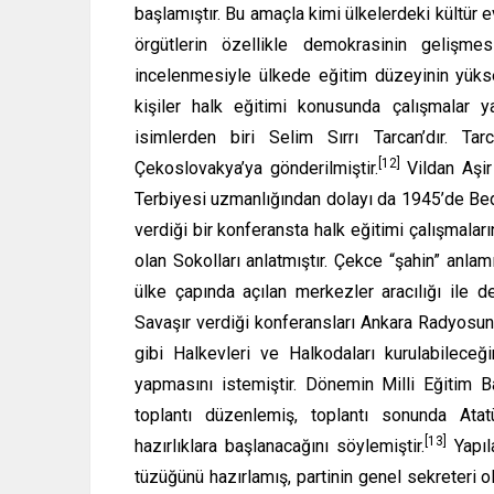
başlamıştır. Bu amaçla kimi ülkelerdeki kültür evl
örgütlerin özellikle demokrasinin gelişmes
incelenmesiyle ülkede eğitim düzeyinin yükse
kişiler halk eğitimi konusunda çalışmalar y
isimlerden biri Selim Sırrı Tarcan’dır. Ta
[12]
Çekoslovakya’ya gönderilmiştir.
Vildan Aşir 
Terbiyesi uzmanlığından dolayı da 1945’de Bede
verdiği bir konferansta halk eğitimi çalışmalar
olan Sokolları anlatmıştır. Çekce “şahin” anla
ülke çapında açılan merkezler aracılığı ile de
Savaşır verdiği konferansları Ankara Radyosund
gibi Halkevleri ve Halkodaları kurulabileceği
yapmasını istemiştir. Dönemin Milli Eğitim Ba
toplantı düzenlemiş, toplantı sonunda Atatü
[13]
hazırlıklara başlanacağını söylemiştir.
Yapıl
tüzüğünü hazırlamış, partinin genel sekreteri ol