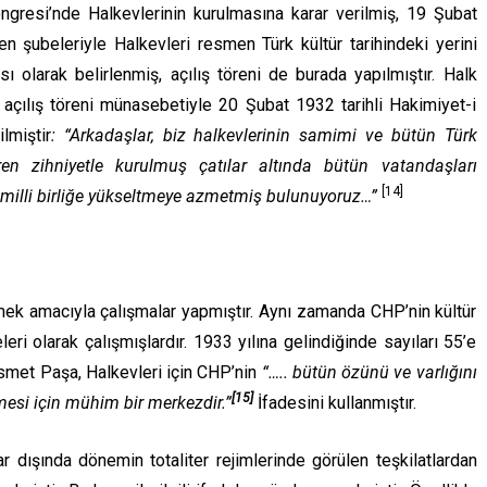
resi’nde Halkevlerinin kurulmasına karar verilmiş, 19 Şubat
şubeleriyle Halkevleri resmen Türk kültür tarihindeki yerini
ı olarak belirlenmiş, açılış töreni de burada yapılmıştır. Halk
 açılış töreni münasebetiyle 20 Şubat 1932 tarihli Hakimiyet-i
lmiştir
: “Arkadaşlar, biz halkevlerinin samimi ve bütün Türk
en zihniyetle kurulmuş çatılar altında bütün vatandaşları
[14]
de milli birliğe yükseltmeye azmetmiş bulunuyoruz…”
tirmek amacıyla çalışmalar yapmıştır. Aynı zamanda CHP’nin kültür
leri olarak çalışmışlardır. 1933 yılına gelindiğinde sayıları 55’e
smet Paşa, Halkevleri için CHP’nin
“….. bütün özünü ve varlığını
[15]
mesi için mühim bir merkezdir.”
İfadesini kullanmıştır.
ar dışında dönemin totaliter rejimlerinde görülen teşkilatlardan