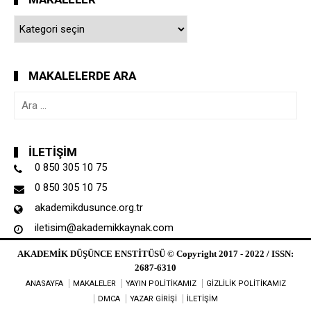
Makaleler
MAKALELERDE ARA
Arama:
İLETIŞIM
0 850 305 10 75
0 850 305 10 75
akademikdusunce.org.tr
iletisim@akademikkaynak.com
AKADEMİK DÜŞÜNCE ENSTİTÜSÜ © Copyright 2017 - 2022 / ISSN:
2687-6310
ANASAYFA
MAKALELER
YAYIN POLİTİKAMIZ
GİZLİLİK POLİTİKAMIZ
DMCA
YAZAR GİRİŞİ
İLETİŞİM