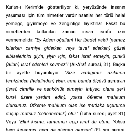
Kur’an-ı Kerim
‘
de gösteriliyor ki, yeryüzünde insanın
yaşaması için tüm nimetler vardır.İnsanlar her türlü helal
yemeğe, giyinmeye ve zenginliğe layıktırlar. Fakat bu
nimetlerden kullanılan zaman insan israfa izin
vermemelidir.
“Ey Adem oğulları! Her ibadet vakti (namaz
kılarken camiye giderken veya tavaf ederken) güzel
elbiselerinizi giyin, yiyin için, fakat israf etmeyin, çünkü
(Allah) israf edenleri sevmez”!
(Al-A’raf suresi, 31). Başka
bir ayette buyuruluyor
“Size verdiğimiz rızıkların
temizinden (helalinden) yiyin, ama bunda ölçüyü aşmayın
(israf, cimrilik ve nankörlük etmeyin, ihtiyacı olana şer
‘
i
kural üzere yardım edin), yoksa öfkeme mahkum
olursunuz. Öfkeme mahkum olan ise mutlaka uçuruma
düşüp mutsuz (cehennemlik) olur.”
(Taha suresi, ayet 81)
Veya
“Elini kısma, tamamen açıp israf da etme. Yoksa
hem kınanmış, hem de pişman olursun”
(El-İsra suresi,