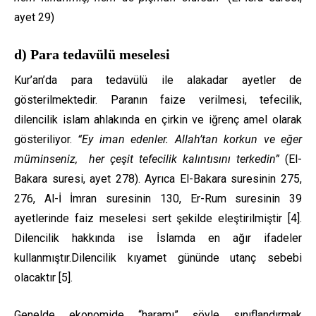
ayet 29)
d) Para tedavülü meselesi
Kur’an’da para tedavülü ile alakadar ayetler de
gösterilmektedir. Paranın faize verilmesi, tefecilik,
dilencilik islam ahlakında en çirkin ve iğrenç amel olarak
gösteriliyor.
“Ey iman edenler. Allah’tan korkun ve eğer
müminseniz, her çeşit tefecilik kalıntısını terkedin”
(El-
Bakara suresi, ayet 278). Ayrıca El-Bakara suresinin 275,
276, Al-İ İmran suresinin 130, Er-Rum suresinin 39
ayetlerinde faiz meselesi sert şekilde eleştirilmiştir [4].
Dilencilik hakkında ise İslamda en ağır ifadeler
kullanmıştır.Dilencilik kıyamet gününde utanç sebebi
olacaktır [5].
Genelde ekonomide “haramı” şöyle sınıflandırmak