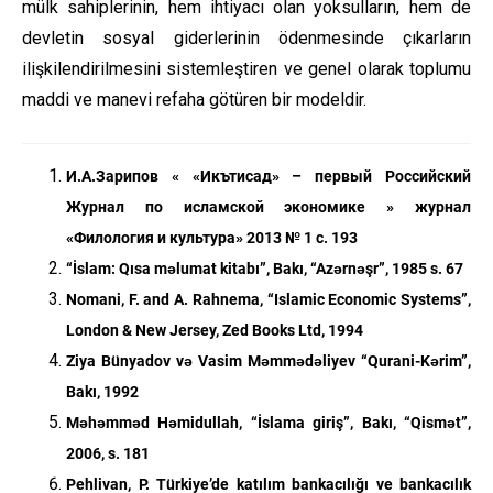
mülk sahiplerinin, hem ihtiyacı olan yoksulların, hem de
devletin sosyal giderlerinin ödenmesinde çıkarların
ilişkilendirilmesini sistemleştiren ve genel olarak toplumu
maddi ve manevi refaha götüren bir modeldir.
И.А.Зарипов « «Икътисад» – первый Российский
Журнал по исламской экономике » журнал
«Филология и культура» 2013 № 1 с. 193
“İslam: Qısa məlumat kitabı”, Bakı, “Azərnəşr”, 1985 s. 67
Nomani, F. and A. Rahnema, “Islamic Economic Systems”,
London & New Jersey, Zed Books Ltd, 1994
Ziya Bünyadov və Vasim Məmmədəliyev “Qurani-Kərim”,
Bakı, 1992
Məhəmməd Həmidullah, “İslama giriş”, Bakı, “Qismət”,
2006, s. 181
Pehlivan, P. Türkiye’de katılım bankacılığı ve bankacılık