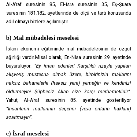
Al-A’raf suresinin 85, El-İsra suresinin 35, Eş-Şuara
suresinin 181,182. ayetlerinde de ölçü ve tartı konusunda
adil olmayı bizlere aşılamıştır.
b) Mal mübadelesi meselesi
İslam ekonomi eğitiminde mal mübadelesinin de özgül
ağırlığı vardır.Misal olarak, En-Nisa suresinin 29. ayetinde
buyuruluyor:
“Ey iman edenler! Karşılıklı rızayla yapılan
alışveriş müstesna olmak üzere, birbirinizin mallarını
haksız bahanelerle (haksız yere) yemeğin ve kendinizi
öldürmeyin! Şüphesiz Allah size karşı merhametlidir”
.
Yahut, Al-A’raf suresinin 85. ayetinde gösteriliyor
“İnsanların mallarının değerini (veya onların hakkını)
azaltmayın”.
c) İsraf meselesi