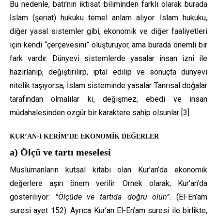
Bu nedenle, batı’nın iktisat biliminden farklı olarak burada
İslam (şeriat) hukuku temel anlam alıyor. İslam hukuku,
diğer yasal sistemler gibi, ekonomik ve diğer faaliyetleri
için kendi “çerçevesini” oluşturuyor, ama burada önemli bir
fark vardır. Dünyevi sistemlerde yasalar insan izni ile
hazırlanıp, değiştirilirp, iptal edilip ve sonuçta dünyevi
nitelik taşıyorsa, İslam sisteminde yasalar Tanrısal doğalar
tarafından olmalılar ki, değişmez, ebedi ve insan
müdahalesinden özgür bir karaktere sahip olsunlar [3].
KUR’AN-I KERİM’DE EKONOMİK DEĞERLER
a) Ölçü ve tartı meselesi
Müslümanların kutsal kitabı olan Kur’an’da ekonomik
değerlere aşırı önem verilir. Örnek olarak, Kur’an’da
gösteriliyor:
“Ölçüde ve tartıda doğru olun”
. (El-En’am
suresi ayet 152). Ayrıca Kur’an El-En’am suresi ile birlikte,