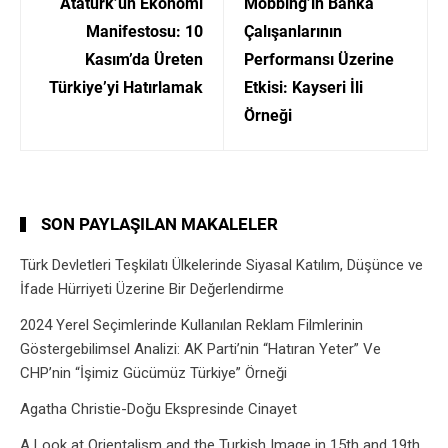
Atatürk’ün Ekonomi
Mobbing’in Banka
Manifestosu: 10
Çalışanlarının
Kasım’da Üreten
Performansı Üzerine
Türkiye’yi Hatırlamak
Etkisi: Kayseri İli
Örneği
SON PAYLAŞILAN MAKALELER
Türk Devletleri Teşkilatı Ülkelerinde Siyasal Katılım, Düşünce ve
İfade Hürriyeti Üzerine Bir Değerlendirme
2024 Yerel Seçimlerinde Kullanılan Reklam Filmlerinin
Göstergebilimsel Analizi: AK Parti’nin “Hatıran Yeter” Ve
CHP’nin “İşimiz Gücümüz Türkiye” Örneği
Agatha Christie-Doğu Ekspresinde Cinayet
A Look at Orientalism and the Turkish Image in 15th and 19th