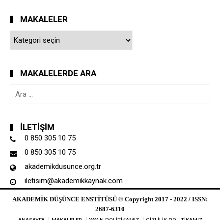
MAKALELER
Makaleler
MAKALELERDE ARA
Arama:
İLETIŞIM
0 850 305 10 75
0 850 305 10 75
akademikdusunce.org.tr
iletisim@akademikkaynak.com
AKADEMİK DÜŞÜNCE ENSTİTÜSÜ © Copyright 2017 - 2022 / ISSN:
2687-6310