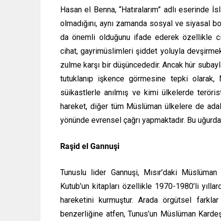
Hasan el Benna, “Hatıralarım” adlı eserinde İsla
olmadığını, aynı zamanda sosyal ve siyasal bo
da önemli olduğunu ifade ederek özellikle c
cihat, gayrimüslimleri şiddet yoluyla devşirm
zulme karşı bir düşüncededir. Ancak hür subay
tutuklanıp işkence görmesine tepki olarak, 
süikastlerle anılmış ve kimi ülkelerde teröri
hareket, diğer tüm Müslüman ülkelere de adalet
yönünde evrensel çağrı yapmaktadır. Bu uğurda 
Raşid el Gannuşi
Tunuslu lider Gannuşi, Mısır’daki Müslüman 
Kutub’un kitapları özellikle 1970-1980’li yıll
hareketini kurmuştur. Arada örgütsel farkla
benzerliğine atfen, Tunus’un Müslüman Kardeşle