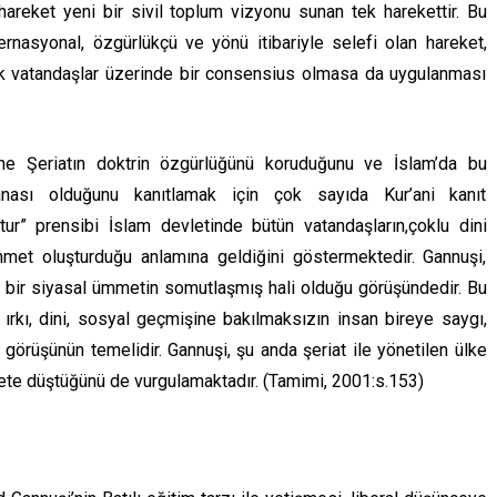
hareket yeni bir sivil toplum vizyonu sunan tek harekettir. Bu
ternasyonal, özgürlükçü ve yönü itibariyle selefi olan hareket,
ak vatandaşlar üzerinde bir consensius olmasa da uygulanması
yine Şeriatın doktrin özgürlüğünü koruduğunu ve İslam’da bu
nası olduğunu kanıtlamak için çok sayıda Kur’ani kanıt
tur” prensibi İslam devletinde bütün vatandaşların,çoklu dini
mmet oluşturduğu anlamına geldiğini göstermektedir. Gannuşi,
 bir siyasal ümmetin somutlaşmış hali olduğu görüşündedir. Bu
 ırkı, dini, sosyal geçmişine bakılmaksızın insan bireye saygı,
 görüşünün temelidir. Gannuşi, şu anda şeriat ile yönetilen ülke
flete düştüğünü de vurgulamaktadır. (Tamimi, 2001:s.153)