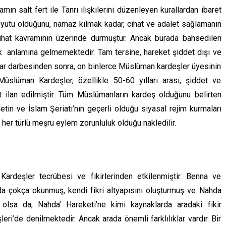
mın salt fert ile Tanrı ilişkilerini düzenleyen kurallardan ibaret
yutu olduğunu, namaz kılmak kadar, cihat ve adalet sağlamanın
ihat kavramının üzerinde durmuştur. Ancak burada bahsedilen
ek anlamına gelmemektedir. Tam tersine, hareket şiddet dışı ve
lar darbesinden sonra, on binlerce Müslüman kardeşler üyesinin
Müslüman Kardeşler, özellikle 50-60 yılları arası, şiddet ve
st ilan edilmiştir. Tüm Müslümanların kardeş olduğunu belirten
in ve İslam Şeriatı’nın geçerli olduğu siyasal rejim kurmaları
her türlü meşru eylem zorunluluk olduğu nakledilir.
Kardeşler tecrübesi ve fikirlerinden etkilenmiştir. Benna ve
arda çokça okunmuş, kendi fikri altyapısını oluşturmuş ve Nahda
r olsa da, Nahda’ Hareketi’ne kimi kaynaklarda aradaki fikir
ri’de denilmektedir. Ancak arada önemli farklılıklar vardır. Bir