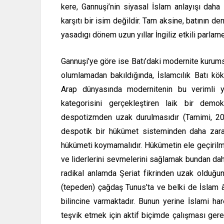
kere, Gannuşi’nin siyasal İslam anlayışı daha 
karşıtı bir isim değildir. Tam aksine, batının de
yasadıgı dönem uzun yıllar İngiliz etkili parlam
Gannuşi’ye göre ise Batı’daki modernite kurumsa
olumlamadan bakıldığında, İslamcılık Batı kök
Arap dünyasında modernitenin bu verimli y
kategorisini gerçekleştiren laik bir demo
despotizmden uzak durulmasıdır (Tamimi, 200
despotik bir hükümet sisteminden daha zararsı
hükümeti koymamalıdır. Hükümetin ele geçirilme
ve liderlerini sevmelerini sağlamak bundan daha 
radikal anlamda Şeriat fikrinden uzak olduğun
(tepeden) çağdaş Tunus’ta ve belki de İslam 
bilincine varmaktadır. Bunun yerine İslami ha
teşvik etmek için aktif biçimde çalışması gere