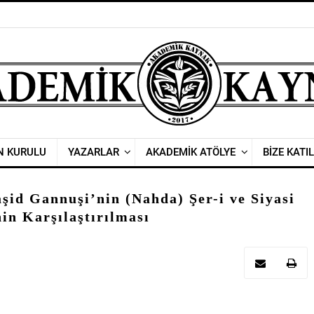
N KURULU
YAZARLAR
AKADEMİK ATÖLYE
BİZE KATIL
şid Gannuşi’nin (Nahda) Şer-i ve Siyasi
nin Karşılaştırılması