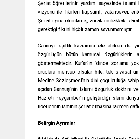
Şeriat öğretilerinin yardımı sayesinde İslami 
vizyonu ile fikirleri kapsamlı, vatansever, en
Şeriat’ı yine olumlamış, ancak muhakkak olar
gerektiği fikrini hiçbir zaman savunmamıştır.
Gannuşi, eşitlik kavramını ele alırken de, 
özgürlüğün bütün kamusal özgürlüklerin a
göstermektedir. Kur’an’ın “dinde zorlama yok
gruplara mensup olsalar bile, tek siyasal ü
Medine Sözleşmesi’nin dini çoğulculuğa sahip
açıdan Gannuşi’nin İslami özgürlük doktrini ve
Hazreti Peygamber’in geliştirdiği İslami dünya
liderlerinin isminin şeriat olmasına rağmen ga
Belirgin Ayrımlar