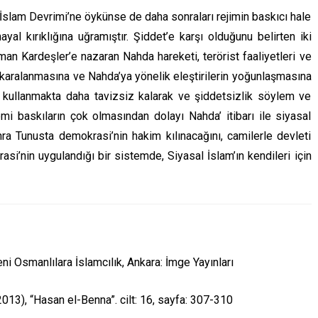
an İslam Devrimi’ne öykünse de daha sonraları rejimin baskıcı hale
al kırıklığına uğramıştır. Şiddet’e karşı olduğunu belirten iki
n Kardeşler’e nazaran Nahda hareketi, terörist faaliyetleri ve
ın karalanmasına ve Nahda’ya yönelik eleştirilerin yoğunlaşmasına
u kullanmakta daha tavizsiz kalarak ve şiddetsizlik söylem ve
mi baskıların çok olmasından dolayı Nahda’ itibarı ile siyasal
ra Tunusta demokrasi’nin hakim kılınacağını, camilerle devleti
si’nin uygulandığı bir sistemde, Siyasal İslam’ın kendileri için
i Osmanlılara İslamcılık, Ankara: İmge Yayınları
2013), “Hasan el-Benna”. cilt: 16, sayfa: 307-310