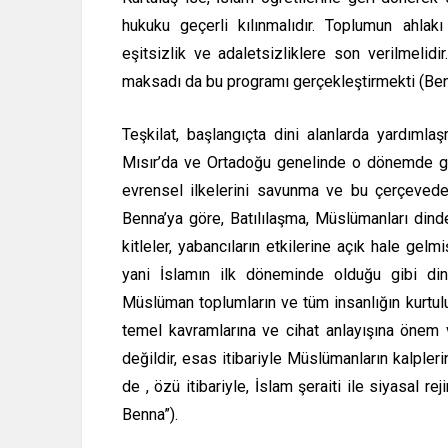
hukuku geçerli kılınmalıdır. Toplumun ahlakı
eşitsizlik ve adaletsizliklere son verilmelidi
maksadı da bu programı gerçekleştirmekti (Ben
Teşkilat, başlangıçta dini alanlarda yardımlaş
Mısır’da ve Ortadoğu genelinde o dönemde güçl
evrensel ilkelerini savunma ve bu çerçevede 
Benna’ya göre, Batılılaşma, Müslümanları dind
kitleler, yabancıların etkilerine açık hale gelm
yani İslamın ilk döneminde olduğu gibi dini
Müslüman toplumların ve tüm insanlığın kurtulu
temel kavramlarına ve cihat anlayışına önem 
değildir, esas itibariyle Müslümanların kalpleri
de , özü itibariyle, İslam şeraiti ile siyasal
Benna”).