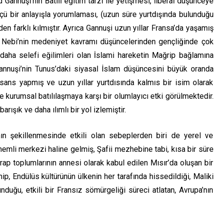
şid Gannuşi’nin Batılı eğitim tarzı ile yetişmesi, liberal düşünceye
çü bir anlayışla yorumlaması, (uzun süre yurtdışında bulunduğu
den farklı kılmıştır. Ayrıca Gannuşi uzun yıllar Fransa’da yaşamış
in Nebi’nin medeniyet kavramı düşüncelerinden gençliğinde çok
 daha selefi eğilimleri olan İslami hareketin Mağrip bağlamına
annuşi’nin Tunus’daki siyasal İslam düşüncesini büyük oranda
lisans yapmış ve uzun yıllar yurtdısında kalmıs bir isim olarak
le kurumsal batılılaşmaya karşı bir olumlayıcı etki görülmektedir.
arışık ve daha ılımlı bir yol izlemiştir.
ının şekillenmesinde etkili olan sebeplerden biri de yerel ve
emli merkezi haline gelmiş, Şafii mezhebine tabi, kısa bir süre
rap toplumlarının annesi olarak kabul edilen Mısır’da oluşan bir
p, Endülüs kültürünün ülkenin her tarafında hissedildiği, Maliki
uğu, etkili bir Fransız sömürgeliği süreci atlatan, Avrupa’nın