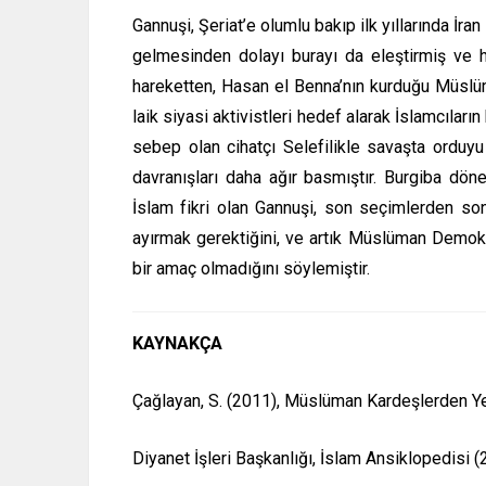
Gannuşi, Şeriat’e olumlu bakıp ilk yıllarında İr
gelmesinden dolayı burayı da eleştirmiş ve hay
hareketten, Hasan el Benna’nın kurduğu Müslüma
laik siyasi aktivistleri hedef alarak İslamcılar
sebep olan cihatçı Selefilikle savaşta orduy
davranışları daha ağır basmıştır. Burgiba döne
İslam fikri olan Gannuşi, son seçimlerden son
ayırmak gerektiğini, ve artık Müslüman Demokra
bir amaç olmadığını söylemiştir.
KAYNAKÇA
Çağlayan, S. (2011), Müslüman Kardeşlerden Yen
Diyanet İşleri Başkanlığı, İslam Ansiklopedisi (