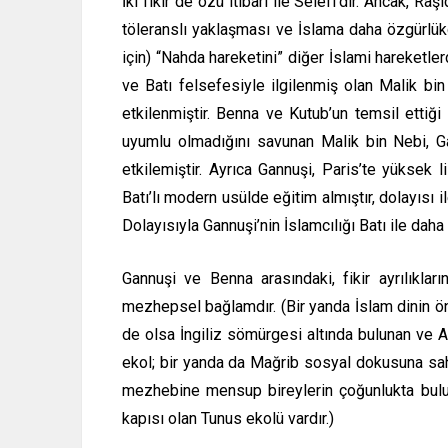
İki fikir de özü itibari ile Selefi’dir. Ancak, Ra
töleranslı yaklaşması ve İslama daha özgürlük
için) “Nahda hareketini” diğer İslami hareketler
ve Batı felsefesiyle ilgilenmiş olan Malik b
etkilenmiştir. Benna ve Kutub’un temsil ettiği
uyumlu olmadığını savunan Malik bin Nebi, G
etkilemiştir. Ayrıca Gannuşi, Paris’te yüksek 
Batı’lı modern usülde eğitim almıştır, dolayısı i
Dolayısıyla Gannuşi’nin İslamcılığı Batı ile daha b
Gannuşi ve Benna arasındaki, fikir ayrılıklar
mezhepsel bağlamdır. (Bir yanda İslam dinin ön
de olsa İngiliz sömürgesi altında bulunan ve A
ekol; bir yanda da Mağrib sosyal dokusuna sahi
mezhebine mensup bireylerin çoğunlukta bulund
kapısı olan Tunus ekolü vardır.)