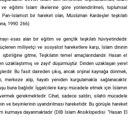
 ve eğitimi İslam ilkelerine göre yönlendirilmeli, toplumsal
r. Pan-İslamist bir hareket olan, Müslüman Kardeşler teşkilatı
na, 1990: 266).
mayı esas alan bir eğitim ve gençlik teşkilatı hüviyetindedir.
enen milliyetçi ve sosyalist hareketlere karşı, İslam dininin
işbirliğine gitme, Teşkilatın temel amaçlarındandır. Hasan el
en uzaklaştırmış ve zayıf düşürmüştür. Dinden uzaklaşan yerel
işlerdir. Bu fasit daireden çıkış, ancak orijinal kaynağa dönmek,
, merkeze alıp, hayatı yeniden kurgulamakla sağlanacaktır.
şu buna bağlıdır. İşgalcilere karşı mücadele etmek için İslamın
vermek gerekmektedir. Cihat, sadece saldırı, silahlı mücadele
nin ve beyinlerinin uyandırılması hareketidir. Bu görüşle hareket
 rejim kurmaya dayanmaktadır (DİB İslam Ansiklopedisi: “Hasan El