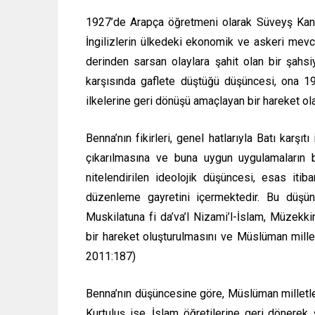
1927’de Arapça öğretmeni olarak Süveyş Kanalı
İngilizlerin ülkedeki ekonomik ve askeri mev
derinden sarsan olaylara şahit olan bir şahsiy
karşısında gaflete düştüğü düşüncesi, ona 1928
ilkelerine geri dönüşü amaçlayan bir hareket ol
Benna’nın fikirleri, genel hatlarıyla Batı karş
çıkarılmasına ve buna uygun uygulamaların b
nitelendirilen ideolojik düşüncesi, esas iti
düzenleme gayretini içermektedir. Bu düşünc
Muskilatuna fi da’va’l Nizami’l-İslam, Müzekki
bir hareket oluşturulmasını ve Müslüman millet
2011:187)
Benna’nın düşüncesine göre, Müslüman milletler
Kurtuluş ise, İslam öğretilerine geri dönerek 