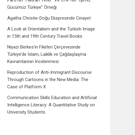
Parti’nin “Hatıran Yeter” Ve CHP’nin “İşimiz
Gücümüz Türkiye” Örneği
Agatha Christie-Doğu Ekspresinde Cinayet
A Look at Orientalism and the Turkish Image
in 15th and 19th Century Travel Books
Niyazi Berkes’in Fikirleri Çerçevesinde
Türkiye’de İslam, Laiklik ve Çağdaşlaşma
Kavramlarının İncelenmesi
Reproduction of Anti-Immigrant Discourse
Through Cartoons in the New Media: The
Case of Platform X
Communication Skills Education and Artificial
Intelligence Literacy: A Quantitative Study on
University Students