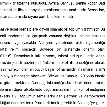
ılımlılıklar üzerine kuruludur. Ayrıca Gannuşi, Benna kadar Batı
mokrasi ile ilişkin sosyal kurumlarını alma taraftarıdır. Benna ise,
enter sisteminde siyasi parti bile kurmamıstır.
l ve legal prensiplere dayalı dinamik bir toplum yaratmıştır. Bu
enli modernite ile çatışmak zorunda değildir. İslamcı hareket
önünü uygulayacaktır. Ve yine yönetimde aklın egemenliği
kratik rejim olacaktır. Böylece bir sistemde önemli olan
1:s.6). Demokratik laik sistemi, İslami olduğunu iddia eden
zdır.[kendi sözleridir] “İslami hareket ilk önceliğine olarak
si mümkün olan en büyük başarı olmamalıdır. İnsanların İslam’ı
büyük bir başarı olacaktır.” Sözleri ile Gannuşi, 20. yy’ın klasik
u göstermektedir. Gannuşi, İslamcılığın bu klasik önermesinin
âleminin diğer ülkelerinde uygulanmasının mümkün olmadığının
reketin sivil toplumun temellerini genişletmek ve demokrasiyi
ktiğini önermektedir. Yine belirtmek gerekir ki Gannuşi’ye göre;