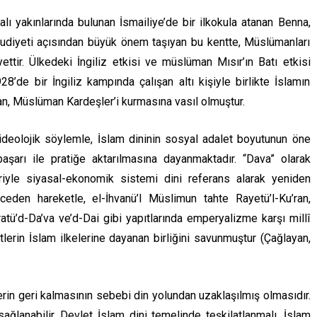
 yakınlarında bulunan İsmailiye’de bir ilkokula atanan Benna,
cudiyeti açısından büyük önem taşıyan bu kentte, Müslümanları
ettir. Ülkedeki İngiliz etkisi ve müslüman Mısır’ın Batı etkisi
’de bir İngiliz kampında çalışan altı kişiyle birlikte İslamın
an, Müslüman Kardeşler’i kurmasına vasıl olmuştur.
ıtı ideolojik söylemle, İslam dininin sosyal adalet boyutunun öne
aşarı ile pratiğe aktarılmasına dayanmaktadır. “Dava” olarak
bariyle siyasal-ekonomik sistemi dini referans alarak yeniden
eden hareketle, el-İhvanü’l Müslimun tahte Rayetü’l-Ku’ran,
ratü’d-Da’va ve’d-Dai gibi yapıtlarında emperyalizme karşı millî
lerin İslam ilkelerine dayanan birliğini savunmuştur (Çağlayan,
in geri kalmasının sebebi din yolundan uzaklaşılmış olmasıdır.
sağlanabilir. Devlet İslam dini temelinde teşkilatlanmalı, İslam