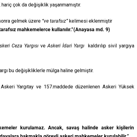
ariç çok da değişiklik yaşanmamıştır.
sonra gelmek üzere
“ve tarafsız”
kelimesi eklenmiştir
e tarafsız mahkemelerce kullanılır.”(Anayasa md. 9)
skeri Ceza Yargısı
ve
Askeri İdari Yargı
kaldırılıp sivil yargıya
ı bu değişikliklerle mülga haline gelmiştir.
 Askeri Yargıtay ve 157.maddede düzenlenen Askeri Yüksek
kemeler kurulamaz. Ancak, savaş halinde asker kişilerin
 ait davalara bakmakla görevli askeri mahkemeler kurulabilir.”