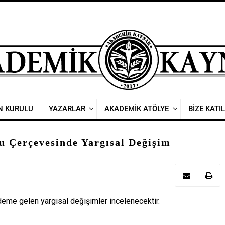
N KURULU
YAZARLAR
AKADEMİK ATÖLYE
BİZE KATIL
 Çerçevesinde Yargısal Değişim
me gelen yargısal değişimler incelenecektir.