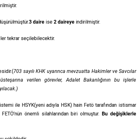
ilmiştir.
üşürülmüştür.
3 daire
ise
2 daireye
indirilmiştir.
er tekrar seçilebilecektir.
sidir.(
703 sayılı KHK uyarınca mevzuatta Hakimler ve Savcılar
steşarına verilen görevler, Adalet Bakanlığının bu işlerle
yılacak.)
istemi ile HSYK(yeni adıyla HSK) hain Fetö tarafından istismar
n FETÖ’nün önemli silahlarından biri olmuştur.
Bu değişiklerle
u şekildedir: