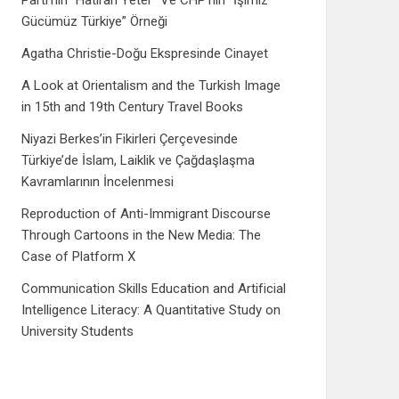
Parti’nin “Hatıran Yeter” Ve CHP’nin “İşimiz
Gücümüz Türkiye” Örneği
Agatha Christie-Doğu Ekspresinde Cinayet
A Look at Orientalism and the Turkish Image
in 15th and 19th Century Travel Books
Niyazi Berkes’in Fikirleri Çerçevesinde
Türkiye’de İslam, Laiklik ve Çağdaşlaşma
Kavramlarının İncelenmesi
Reproduction of Anti-Immigrant Discourse
Through Cartoons in the New Media: The
Case of Platform X
Communication Skills Education and Artificial
Intelligence Literacy: A Quantitative Study on
University Students