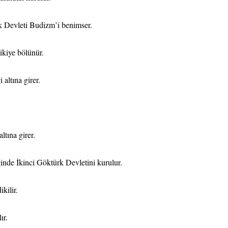
 Devleti Budizm’i benimser.
ikiye bölünür.
altına girer.
tına girer.
nde İkinci Göktürk Devletini kurulur.
kilir.
ır.