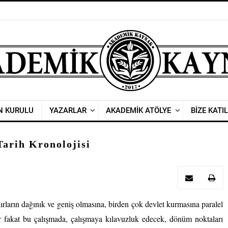
N KURULU
YAZARLAR
AKADEMİK ATÖLYE
BİZE KATIL
Tarih Kronolojisi
ınırların dağınık ve geniş olmasına, birden çok devlet kurmasına paralel
ır fakat bu çalışmada, çalışmaya kılavuzluk edecek, dönüm noktaları