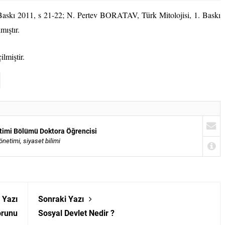
 Baskı 2011, s 21-22; N. Pertev BORATAV, Türk Mitolojisi, 1. Baskı
mıştır.
lmiştir.
timi Bölümü Doktora Öğrencisi
netimi, siyaset bilimi
 Yazı
Sonraki Yazı
orunu
Sosyal Devlet Nedir ?