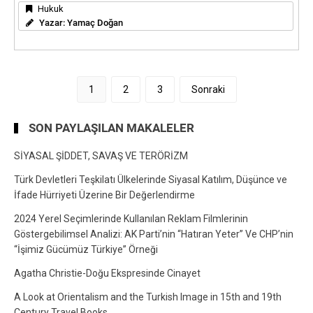
Hukuk
Yazar:
Yamaç Doğan
Yazı
1
2
3
Sonraki
sayfalandırması
SON PAYLAŞILAN MAKALELER
SİYASAL ŞİDDET, SAVAŞ VE TERÖRİZM
Türk Devletleri Teşkilatı Ülkelerinde Siyasal Katılım, Düşünce ve
İfade Hürriyeti Üzerine Bir Değerlendirme
2024 Yerel Seçimlerinde Kullanılan Reklam Filmlerinin
Göstergebilimsel Analizi: AK Parti’nin “Hatıran Yeter” Ve CHP’nin
“İşimiz Gücümüz Türkiye” Örneği
Agatha Christie-Doğu Ekspresinde Cinayet
A Look at Orientalism and the Turkish Image in 15th and 19th
Century Travel Books