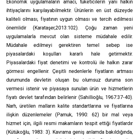
Ekonomik uygulamaların amacı, tüketicilerin yani halkın
ihtiyaçlarını karşılayabilmektir. Ürünlerin en üst düzeyde
kaliteli olması, fiyatının uygun olması ve tercih edilmesi
önemlidir (Karataşer,2013:102). Çoğu zaman yeni
uygulamalarla mevcut olan sisteme müdahale edilir.
Müdahale edilmeyi gerektiren temel sebep ise
piyasalardaki koşulları kararlı hale getirmektir.
Piyasalardaki fiyat denetimi ve kontrolü ile halkın zarar
görmesi engellenir. Çeşitli nedenlerle fiyatların artması
durumunda devletin oluşan bu olumsuz duruma son
vermesi istenir ve piyasaya sunulan ürün ve hizmetlerin
fiyatı devlet tarafından belirlenir (Sahillioğlu, 1967:37-40).
Narh, üretilen malların kalite standartlarına ve fiyatlarına
ilişkin düzenlemeler (Pamuk, 1990: 62) bir mal veya
hizmet için, ilgili resmi makamların tespit ettiği fiyatlardır
(Kütükoğlu, 1983: 3). Kavrama geniş anlamda bakıldığında,