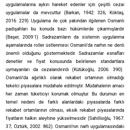
uygulamalarına aykırı hareket edenler için çeşitli cezai
uygulamalar da mevcuttur (Barkan, 1942: 326; Köktaş,
2016: 229). Uygulama ile çok yakından ilgilenen Osmanlı
padişahları bu konuda bazı hükümlerde çıkarmışlardır
(Başer, 2009:1). Sadrazamların da sistemin uygulanma
aşamalarında roller üstlenmesi Osmanlı’da narhın ne denli
önemli olduğunu göstermektedir. Sadrazamlar esnafları
denetler ve fiyat konusunda belirlenen standartlara
uymayanları da cezalandırırdı (Kütükoğlu, 2006: 390).
Osmanlı’da ağırlıklı olarak rekabet ortamının olmadığı
tekelci piyasalara müdahale edilmiştir. Müdahalenin amacı
her zaman tüketiciyi korumak olmuştur. Bu durumun en
temel nedeni de farklı alanlardaki piyasalarda farklı
rekabet ortamlarının olması, eksik rekabet piyasalarında
fiyatların halkın aleyhine yükselmesidir (Sahillioğlu, 1967:
37; Öztürk, 2002: 862). Osmanlı’nın narh uygulamasındaki