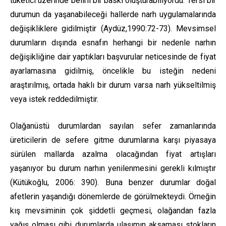
tüketici üzerinde belirli bir baskı oluşturabiliyordu. Tersi bir
durumun da yaşanabileceği hallerde narh uygulamalarında
değişikliklere gidilmiştir (Aydüz,1990:72-73). Mevsimsel
durumların dışında esnafın herhangi bir nedenle narhın
değişikliğine dair yaptıkları başvurular neticesinde de fiyat
ayarlamasına gidilmiş, öncelikle bu isteğin nedeni
araştırılmış, ortada haklı bir durum varsa narh yükseltilmiş
veya istek reddedilmiştir.
Olağanüstü durumlardan sayılan sefer zamanlarında
üreticilerin de sefere gitme durumlarına karşı piyasaya
sürülen mallarda azalma olacağından fiyat artışları
yaşanıyor bu durum narhın yenilenmesini gerekli kılmıştır
(Kütükoğlu, 2006: 390). Buna benzer durumlar doğal
afetlerin yaşandığı dönemlerde de görülmekteydi. Örneğin
kış mevsiminin çok şiddetli geçmesi, olağandan fazla
yağış olması gibi durumlarda ulaşımın aksaması stokların