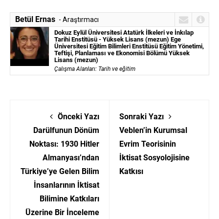
Betül Ernas
- Araştırmacı
Dokuz Eylül Üniversitesi Atatürk İlkeleri ve İnkılap
Tarihi Enstitüsü - Yüksek Lisans (mezun) Ege
Üniversitesi Eğitim Bilimleri Enstitüsü Eğitim Yönetimi,
Teftişi, Planlaması ve Ekonomisi Bölümü Yüksek
Lisans (mezun)
Çalışma Alanları:
Tarih ve eğitim
Önceki Yazı
Sonraki Yazı
Darülfunun Dönüm
Veblen’in Kurumsal
Noktası: 1930 Hitler
Evrim Teorisinin
Almanyası’ndan
İktisat Sosyolojisine
Türkiye’ye Gelen Bilim
Katkısı
İnsanlarının İktisat
Bilimine Katkıları
Üzerine Bir İnceleme