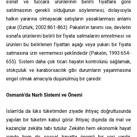
esnaf ve tüccara ürünlerinin belirli fiyatlara göre
satılmasının gerekli olduğunun söylenmesi, dolayısıyla
halkın yararına olmayacak satışların yasaklanması anlamı
çıkar (Öztürk, 2002:861-863). Pakalın’ın tanımı ise, devletin
esnafa ürünlerini belirli bir fiyata satmalarını emretmesi ve
ürünleri bu belirlenen fiyattan aşağı veya yukarı bir fiyata
satmasına izin vermemesi şeklindedir (Pakalın, 1993:654-
655). Sistem daha çok ticari hayatın kontrolünü sağlamak,
stokçuluk ve karaborsacılık gibi durumların yaşanmasına
engel olmak amacıyla düşünülmüş bir çaredir.
Osmanlı’da Narh Sistemi ve Önemi
İslam’da da lüks tüketimden ziyade ihtiyaç doğrultusunda
yapılan bir tüketim kabul görür. İhtiyaç dışında da mal ve
kazançlar zekâta tabi tutulur. Zekâtın hem ekonomik hayat
içinde hem de sosyal hayatta önemli bir yeri vardır.