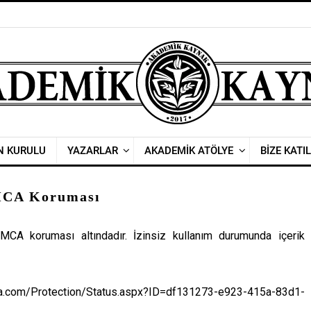
N KURULU
YAZARLAR
AKADEMİK ATÖLYE
BİZE KATIL
CA Koruması
MCA koruması altındadır. İzinsiz kullanım durumunda içerik
m/Protection/Status.aspx?ID=df131273-e923-415a-83d1-