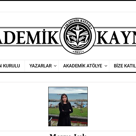
N KURULU
YAZARLAR
AKADEMİK ATÖLYE
BİZE KATIL